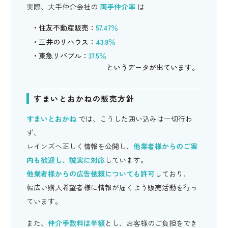
実際、大手仲介会社の
両手仲介率
は
住友不動産販売：
57.47％
三井のリハウス：
43.8％
東急リバブル：
37.5％
というデータが出ています。
すまいとおかねの販売方針
すまいとおかね
では、こうした囲い込みは一切行わ
ず、
レインズへ正しく情報を公開し、
他業者様からのご案
内も歓迎し、誠実に対応
しています。
他業者様からの広告依頼についても許可
しており、
幅広い購入希望者様に情報が届くよう販売活動を行っ
ています。
また、
仲介手数料は半額
とし、お客様のご負担をでき