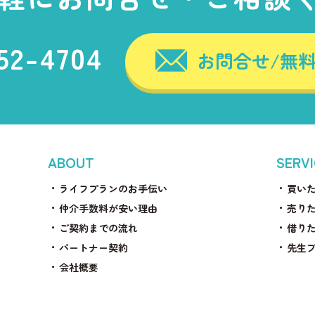
552-4704
お問合せ/無
ABOUT
SERV
ライフプランのお手伝い
買い
仲介手数料が安い理由
売り
ご契約までの流れ
借り
パートナー契約
先生
会社概要